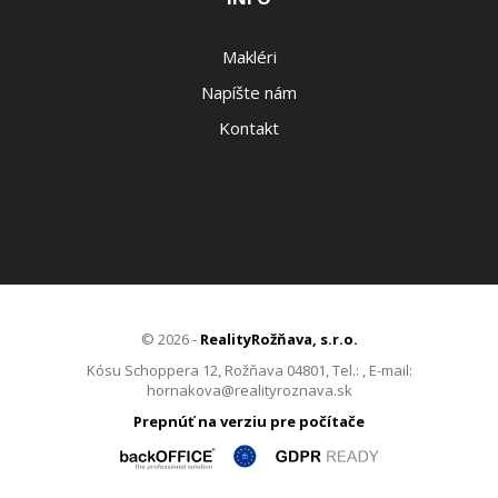
Makléri
Napíšte nám
Kontakt
© 2026 -
RealityRožňava, s.r.o.
Kósu Schoppera 12, Rožňava 04801, Tel.: , E-mail:
hornakova@realityroznava.sk
Prepnúť na verziu pre počítače