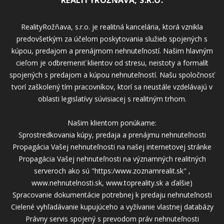
REALITYROŽŇAVA, S.R.O.
RealityRožňava, s.r.o. je realitná kancelária, ktorá vznikla
predovšetkým za účelom poskytovania služieb spojených s
kúpou, predajom a prenájmom nehnuteľností. Našim hlavným
cieľom je odbremeniť klientov od stresu, neistoty a formalít
spojených s predajom a kúpou nehnuteľností. Našu spoločnosť
tvorí zaškolený tím pracovníkov, ktorí sa neustále vzdelávajú v
oblasti legislatívy súvisiacej s realitným trhom.
Našim klientom ponúkame:
Sprostredkovania kúpy, predaja a prenájmu nehnuteľnosti
Propagácia Vašej nehnuteľnosti na našej internetovej stránke
Propagácia Vašej nehnuteľnosti na významných realitných
serveroch ako sú "https:/www.zoznamrealit.sk" ,
www.nehnutelnosti.sk, www.topreality.sk a ďalšie)
Spracovanie dokumentácie potrebnej k predaju nehnuteľnosti
Cielené vyhľadávanie kupujúceho a vyžívanie vlastnej databázy
Právny servis spojený s prevodom práv nehnuteľnosti