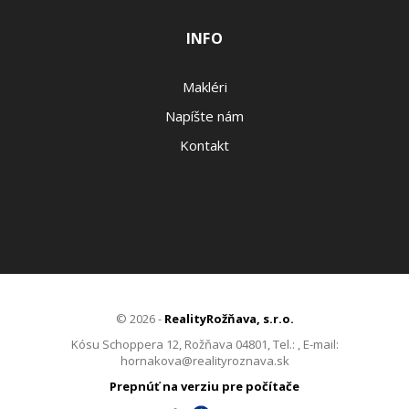
INFO
Makléri
Napíšte nám
Kontakt
© 2026 -
RealityRožňava, s.r.o.
Kósu Schoppera 12, Rožňava 04801, Tel.: , E-mail:
hornakova@realityroznava.sk
Prepnúť na verziu pre počítače