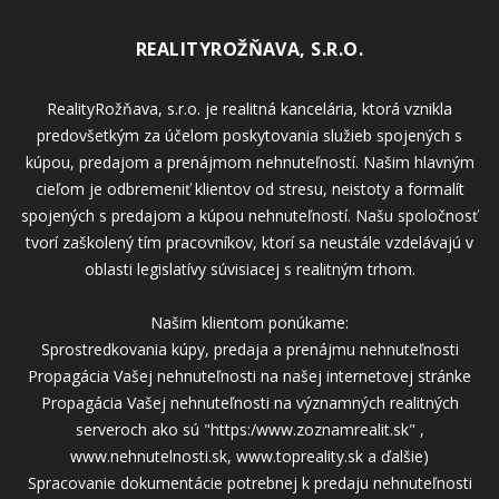
REALITYROŽŇAVA, S.R.O.
RealityRožňava, s.r.o. je realitná kancelária, ktorá vznikla
predovšetkým za účelom poskytovania služieb spojených s
kúpou, predajom a prenájmom nehnuteľností. Našim hlavným
cieľom je odbremeniť klientov od stresu, neistoty a formalít
spojených s predajom a kúpou nehnuteľností. Našu spoločnosť
tvorí zaškolený tím pracovníkov, ktorí sa neustále vzdelávajú v
oblasti legislatívy súvisiacej s realitným trhom.
Našim klientom ponúkame:
Sprostredkovania kúpy, predaja a prenájmu nehnuteľnosti
Propagácia Vašej nehnuteľnosti na našej internetovej stránke
Propagácia Vašej nehnuteľnosti na významných realitných
serveroch ako sú "https:/www.zoznamrealit.sk" ,
www.nehnutelnosti.sk, www.topreality.sk a ďalšie)
Spracovanie dokumentácie potrebnej k predaju nehnuteľnosti