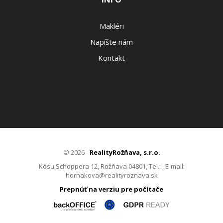
Makléri
Napíšte nám
Kontakt
© 2026 -
RealityRožňava, s.r.o.
Kósu Schoppera 12, Rožňava 04801, Tel.: , E-mail:
hornakova@realityroznava.sk
Prepnúť na verziu pre počítače