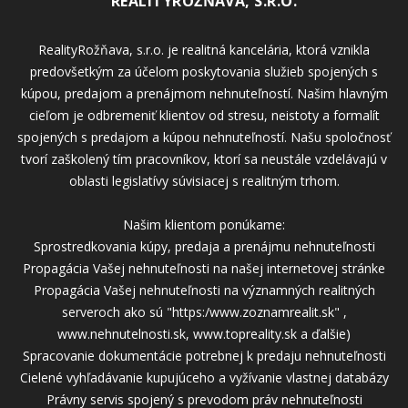
REALITYROŽŇAVA, S.R.O.
RealityRožňava, s.r.o. je realitná kancelária, ktorá vznikla
predovšetkým za účelom poskytovania služieb spojených s
kúpou, predajom a prenájmom nehnuteľností. Našim hlavným
cieľom je odbremeniť klientov od stresu, neistoty a formalít
spojených s predajom a kúpou nehnuteľností. Našu spoločnosť
tvorí zaškolený tím pracovníkov, ktorí sa neustále vzdelávajú v
oblasti legislatívy súvisiacej s realitným trhom.
Našim klientom ponúkame:
Sprostredkovania kúpy, predaja a prenájmu nehnuteľnosti
Propagácia Vašej nehnuteľnosti na našej internetovej stránke
Propagácia Vašej nehnuteľnosti na významných realitných
serveroch ako sú "https:/www.zoznamrealit.sk" ,
www.nehnutelnosti.sk, www.topreality.sk a ďalšie)
Spracovanie dokumentácie potrebnej k predaju nehnuteľnosti
Cielené vyhľadávanie kupujúceho a vyžívanie vlastnej databázy
Právny servis spojený s prevodom práv nehnuteľnosti