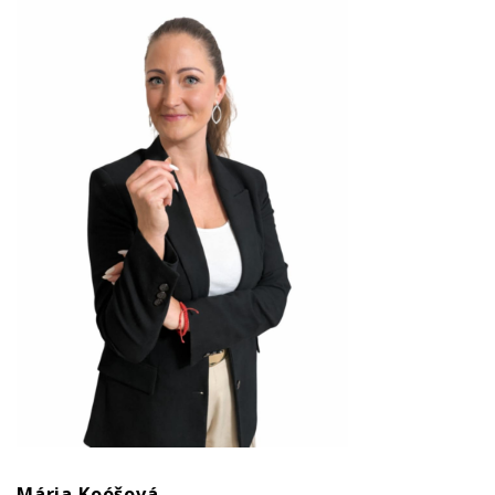
Mária Koóšová