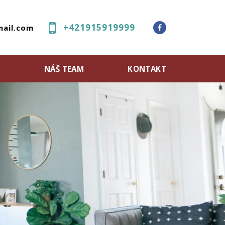
+421915919999
ail.com
M
NÁŠ TEAM
KONTAKT