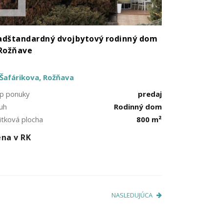
dštandardný dvojbytový rodinný dom
Rožňave
Šafárikova, Rožňava
p ponuky
predaj
uh
Rodinný dom
itková plocha
800 m²
na v RK
NASLEDUJÚCA