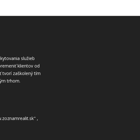
skytovania služieb
remeniť klientov od
 tvorí zaškolený tím
tným trhom.
.zoznamrealit.sk" ,