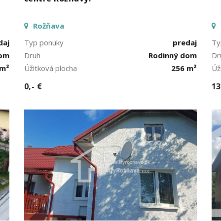
Rožňava
daj
Typ ponuky
predaj
Ty
dom
Druh
Rodinný dom
Dr
 m²
Úžitková plocha
256 m²
Úž
0,- €
13