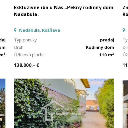
-
Exkluzívne iba u Nás...Pekný rodinný dom
Zn
Nadabula.
Ro
Nadabula, Rožňava
daj
Typ ponuky
predaj
Ty
dom
Druh
Rodinný dom
Dr
 m²
Úžitková plocha
110 m²
Úž
138.000,- €
11