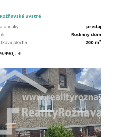
Rožňavské Bystré
p ponuky
predaj
uh
Rodinný dom
itková plocha
200 m²
9.990,- €