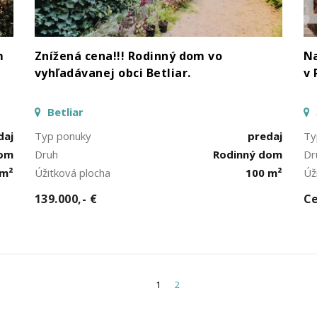
m
Znížená cena!!! Rodinný dom vo
Na
vyhľadávanej obci Betliar.
v 
Betliar
daj
Typ ponuky
predaj
Ty
dom
Druh
Rodinný dom
Dr
 m²
Úžitková plocha
100 m²
Úž
139.000,- €
Ce
1
2