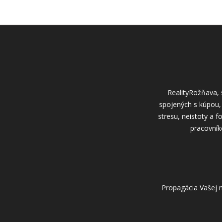
RealityRožňava, s
spojených s kúpou,
stresu, neistoty a 
pracovníko
Propagácia Vašej n