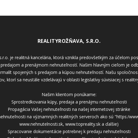
REALITYROŽŇAVA, S.R.O.
.r.o. je realitná kancelária, ktorá vznikla predovšetkým za účelom po
 predajom a prenájmom nehnuteľností. Našim hlavným cieľom je odb
formalít spojených s predajom a kúpou nehnuteľností. Našu spoločnosť
v, ktorí sa neustále vzdelávajú v oblasti legislatívy súvisiacej s reali
Našim klientom ponúkame:
Sprostredkovania kúpy, predaja a prenájmu nehnuteľnosti
Propagácia Vašej nehnuteľnosti na našej internetovej stránke
ehnuteľnosti na významných realitných serveroch ako sú "https:/www
www.nehnutelnosti.sk, www.topreality.sk a ďalšie)
Spracovanie dokumentácie potrebnej k predaju nehnuteľnosti