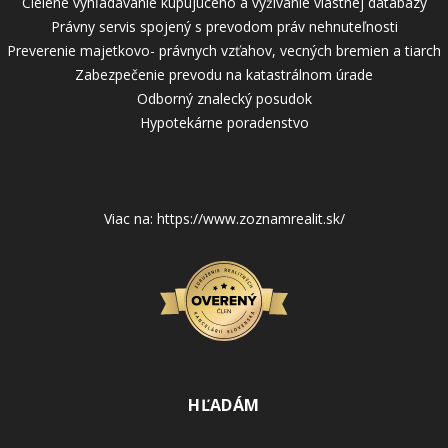
Cielené vyhľadávanie kupujúceho a vyžívanie vlastnej databázy
Právny servis spojený s prevodom práv nehnuteľnosti
Preverenie majetkovo- právnych vzťahov, vecných bremien a tiarch
Zabezpečenie prevodu na katastrálnom úrade
Odborný znalecký posudok
Hypotekárne poradenstvo
Viac na: https://www.zoznamrealit.sk/
HĽADÁM