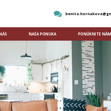
benita.hornakova@gm
NÁS
NAŠA PONUKA
PONÚKNITE NÁ