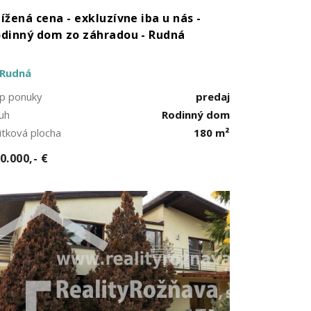
ížená cena - exkluzívne iba u nás -
dinný dom zo záhradou - Rudná
Rudná
p ponuky
predaj
uh
Rodinný dom
itková plocha
180 m²
0.000,- €