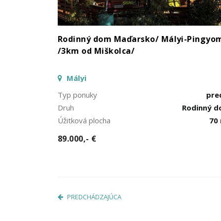
Rodinný dom Maďarsko/ Mályi-Pingyo
/3km od Miškolca/
Mályi
Typ ponuky
pre
Druh
Rodinný 
Úžitková plocha
70
89.000,- €
PREDCHÁDZAJÚCA